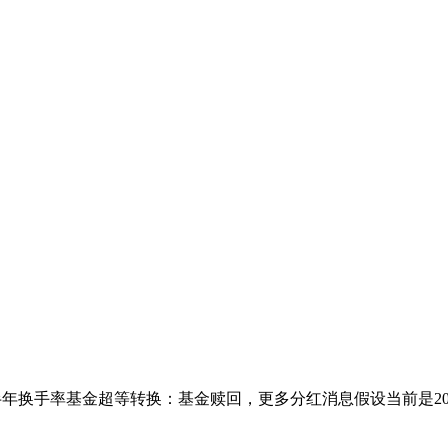
年下半年换手率基金超等转换：基金赎回，更多分红消息假设当前是2024-