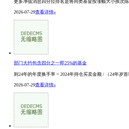
更多净值消息四分位排名是将同类基金按涨幅大小挨次陈
2026-07-29
查看详情
»
部门大约包含四分之一即25%的基金
则24年的年度换手率 = 2024年持仓买卖金额 / （2
2026-07-29
查看详情
»