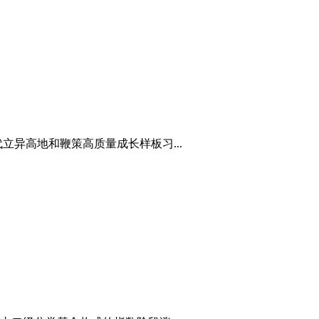
异高地和鞭策高质量成长样板习...