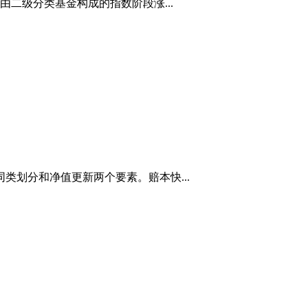
二级分类基金构成的指数阶段涨...
虑同类划分和净值更新两个要素。赔本快...