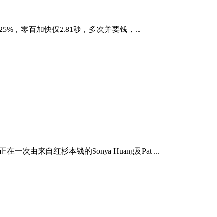
%，零百加快仅2.81秒，多次并要钱，...
次由来自红杉本钱的Sonya Huang及Pat ...