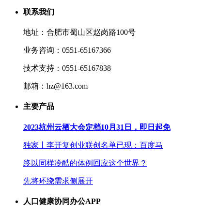
联系我们
地址：合肥市蜀山区赵岗路100号
业务咨询：0551-65167366
技术支持：0551-65167838
邮箱：hz@163.com
主要产品
2023杭州云栖大会定档10月31日，即日起免
独家丨李开复创业联创名单已现：百度马
终以同样冷酷的体例回应这个世界？
先将环绕需求侧展开
人口健康协同办公APP