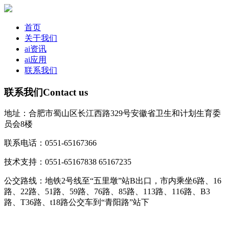
首页
关于我们
ai资讯
ai应用
联系我们
联系我们
Contact us
地址：合肥市蜀山区长江西路329号安徽省卫生和计划生育委
员会8楼
联系电话：0551-65167366
技术支持：0551-65167838 65167235
公交路线：地铁2号线至“五里墩”站B出口，市内乘坐6路、16
路、22路、51路、59路、76路、85路、113路、116路、B3
路、T36路、t18路公交车到“青阳路”站下