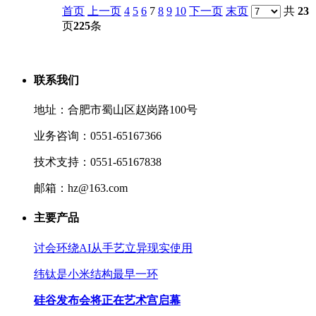
首页
上一页
4
5
6
7
8
9
10
下一页
末页
共
23
页
225
条
联系我们
地址：合肥市蜀山区赵岗路100号
业务咨询：0551-65167366
技术支持：0551-65167838
邮箱：hz@163.com
主要产品
讨会环绕AI从手艺立异现实使用
纬钛是小米结构最早一环
硅谷发布会将正在艺术宫启幕