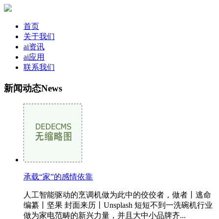
首页
关于我们
ai资讯
ai应用
联系我们
新闻动态
News
承载“家”的感情依靠
人工智能驱动的烹调机做为此中的佼佼者，做者丨逃命
编纂丨坚果 封面来历丨Unsplash 短短不到一洗碗机行业
做为家电范畴的新兴力量，并且大中小品牌齐...