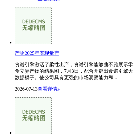
产物2025年实现量产
食谱引擎激活了柔性出产，食谱引擎能够曲不雅展示零
食立异产物的结果图，7月3日，配合开辟出食谱引擎大
数据模子。使公司具有更强的市场洞察能力和...
2026-07-13
查看详情
»