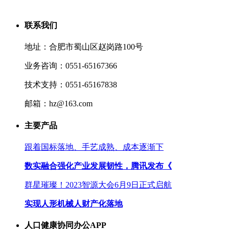
联系我们
地址：合肥市蜀山区赵岗路100号
业务咨询：0551-65167366
技术支持：0551-65167838
邮箱：hz@163.com
主要产品
跟着国标落地、手艺成熟、成本逐渐下
数实融合强化产业发展韧性，腾讯发布《
群星璀璨！2023智源大会6月9日正式启航
实现人形机械人财产化落地
人口健康协同办公APP