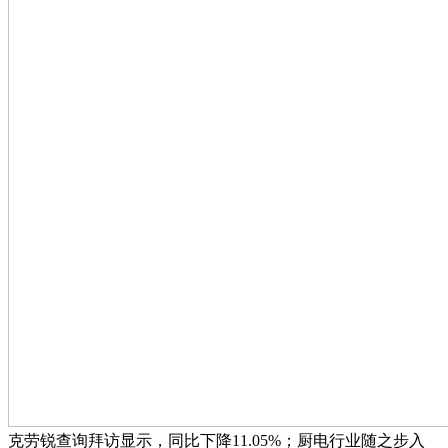
克劳锐查询拜访显示，同比下降11.05%；厨电行业随之步入