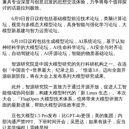
兼具专业深度与创意启发的思想交流体验，力争将每个值得探
讨的话题拉到极致。
6月9日首日议程包括基础模型前沿技术论坛，类脑计算论
坛，视觉与多模态大模型论坛，具身智能与强化学习论坛，大
模型新基建与智力运营论坛。
6月10日议程包括生成模型论坛，AI系统论坛，基于认知
神经科学的大模型论坛，AI生命科学论坛，AI安全与对齐论
坛，自动驾驶论坛，AI开源论坛，智能的物质基础论坛。
智源研究院是中国大模型研究的先行科研机构之一。在连
创「中国首个+世界最大」纪录之后，「悟道3.0」迈向全面开
源崭新阶段，将在大会上发布系列大模型研究成果。
此外，智源研究院一直致力于通过开源开放，促进人工智
能领域协同创新，构建大模型时代的「新 Linux 生态」。本次
大会，「FlagOpen 大模型技术体系」也将带来大模型评测方
面的最新进展，帮助大模型训练效率提升。
豆包大模型1.5 Pro发布：比GPT-4o更强；美的集团：内
部沟通严禁PPT、下班时间开会；吴恩达：如果有孩子，应当
让其学编程丨雷峰早报