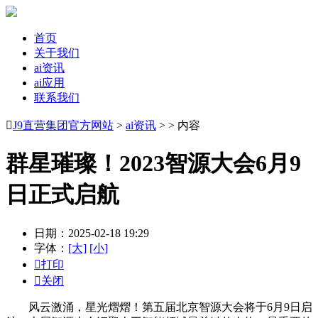
首页
关于我们
ai资讯
ai应用
联系我们

J9直营集团官方网站
>
ai资讯
> > 内容
群星璀璨！2023智源大会6月9
日正式启航
日期：2025-02-18 19:29
字体：
[大]
[小]

打印

关闭
风云激涌，星光熠熠！第五届北京智源大会将于6月9日启