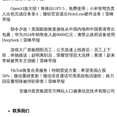
OpenAI放大招！将推出GPT-5，免费使用；小米智驾负责
人出色完成任务拿A；微软官宣退出HoloLens硬件业务丨雷峰
早报
朝令夕改！美国邮政恢复接收从中国内地和中国香港寄出
包裹；华为2024年销售收入超8600亿元；澳禁止政府设备使用
DeepSeek丨雷峰早报
游戏大厂老板阴阳员工，公关急速上线善后：员工上下
班，奔驰接送；赵明离职后，荣耀管理层大洗牌；离谱！蔚来
李斌被男车主强吻丨雷峰早报
TikTok恢复在美服务！特朗普提方案：希望美国占股
50%；微信重磅更新！微信语音通话可用系统电话接听；格力
回应董明珠被停职审查丨雷峰早报
安徽J9直营集团官方网站人口健康信息技术有限公司
联系我们