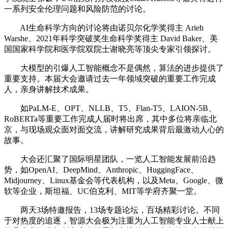
一系列安全伦理问题和风险防范的讨论。
AI生命科学方向的讨论将由诺贝尔化学奖得主 Arieh
Warshe、2021年科学突破奖生命科学奖得主 David Baker、美
国国家科学院和医学院双院士谢晓亮等顶尖专家引领探讨。
大模型的引爆人工智能概念不是偶然，算法的进步提供了
重要支持。本届大会邀请过去一年领域突破的重要工作完成
人，亲身讲解技术成果。
如PaLM-E、OPT、NLLB、T5、Flan-T5、LAION-5B、
RoBERTa等重要工作完成人届时将出席，其中多位将亲临北
京，与现场观众面对面交流，讲解研究成果背后最激动人心的
故事。
大会还汇聚了国际明星团队，一览人工智能发展前沿趋
势，如OpenAI、DeepMind、Anthropic、HuggingFace、
Midjourney、Linux基金会等代表机构，以及Meta、Google、微
软等企业，斯坦福、UC伯克利、MIT等学府齐聚一堂。
两天3场特邀报告，13场专题论坛，百场精彩讨论。不同
于对热度的追逐，智源大会极为注重为人工智能专业人士献上