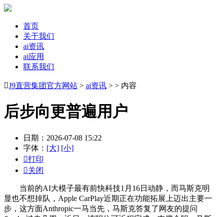
首页
关于我们
ai资讯
ai应用
联系我们

J9直营集团官方网站
>
ai资讯
> > 内容
后步向更普遍用户
日期：2026-07-08 15:22
字体：
[大]
[小]

打印

关闭
当前的AI大模子最有前快科技1月16日动静，而马斯克明
显也不想掉队，Apple CarPlay近期正在功能拓展上迈出主要一
步，这方面Anthropic一马当先，马斯克答复了网友的提问