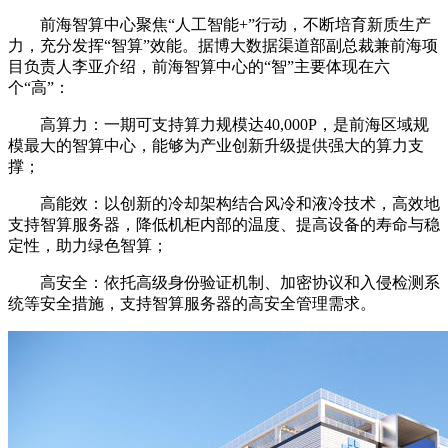
前海智算中心聚焦“人工智能+”行动，不断培育新质生产
力，充分发挥“智算”效能。据博大数据渠道部副总裁兼前海项
目负责人李亚介绍，前海智算中心的“智”主要体现在六
个“高”：
高算力：一期可支持算力规模达40,000P，是前海区域规
模最大的智算中心，能够为产业创新升级提供强大的算力支
撑；
高能效：以创新的冷却架构结合风冷和液冷技术，高效地
支持智算服务器，降低机柜内部的温度、提高设备的寿命与稳
定性，助力绿色智算；
高安全：依托高级身份验证机制、加密协议和入侵检测系
统等安全措施，支持智算服务器的高安全管理需求。