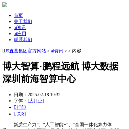
首页
关于我们
ai资讯
ai应用
联系我们

J9直营集团官方网站
>
ai资讯
> > 内容
博大智算·鹏程远航 博大数据
深圳前海智算中心
日期：2025-02-18 19:32
字体：
[大]
[小]

打印

关闭
“新质生产力”、“人工智能+”、“全国一体化算力体