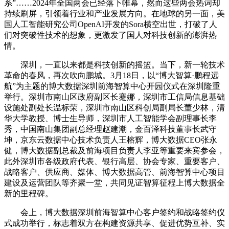
系”……2024年全国两会已经落下帷幕，然而这些两会热词却
持续刷屏，引领着行业和产业发展方向。在地球的另一面，美
国人工智能研究公司OpenAI开发的Sora横空出世，打破了人
们对突破性技术的想象，更激发了国人对科技创新的澎湃热
情。
深圳，一直以来都是科技创新的摇篮。当下，新一轮技术
革命的春风，再次吹向鹏城。3月18日，以“博大智算·鹏程远
航”为主题的博大数据深圳前海智算中心开园仪式在深圳隆重
举行。深圳市南山区政府副区长蹇娜，深圳市工信局信息基础
设施处副处长温标荣，深圳市南山区科创局副局长董少林，清
华大学教授、博士生导师，深圳市人工智能学会副理事长李
秀，中国南山集团副总经理赵建潮，金百泽科技董事长武守
坤，京东云数据中心技术负责人王榕辉，博大数据CEO张永
健，博大数据副总裁及前海项目负责人李亚等重要来宾参会，
此外深圳市各级政府代表、银行高层、协会专家、重要客户、
战略客户、供应商、媒体、博大数据高管、前海智算中心项目
建设及运营团队等齐聚一堂，共同见证智算征程上博大数据全
新的里程碑。
会上，博大数据深圳前海智算中心客户签约和战略签约仪
式成功举行，标志着双方在构建资源共享、促进优势互补、实