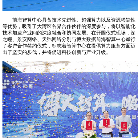
前海智算中心具备技术先进性、超强算力以及资源稀缺性
等优势，吸引了大湾区各界合作伙伴的深度参与，将以智能化
技术加速产业间的深度融合和协同发展。在开园仪式现场，深
之瞳、景安网络、天弛网络分别与博大数据前海智算中心举行
了客户合作签约仪式，标志着智算中心在提供算力服务方面迈
出了坚实的步伐，并将促进科技创新与产业升级。