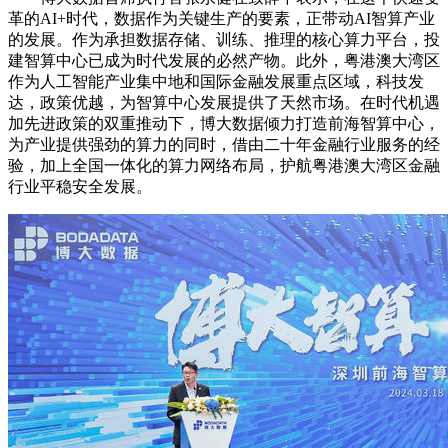
革的AI+时代，数据作为关键生产的要素，正带动AI智算产业
的发展。作为承担数据存储、训练、推理的核心算力平台，投
建智算中心已成为时代发展的必然产物。此外，粤港澳大湾区
作为人工智能产业集中地和国际金融发展重点区域，科技发
达，政策优越，为智算中心发展提供了天然市场。在时代机遇
加先进政策的双重推动下，博大数据倾力打造前海智算中心，
为产业提供强劲的算力的同时，借由二十年金融行业服务的经
验，加上全国一体化的算力网络布局，护航粤港澳大湾区金融
行业平稳安全发展。