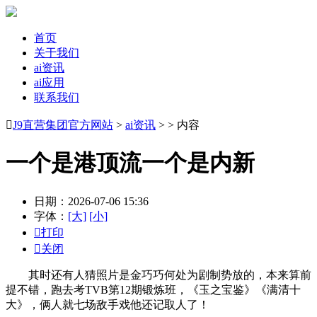
首页
关于我们
ai资讯
ai应用
联系我们

J9直营集团官方网站
>
ai资讯
> > 内容
一个是港顶流一个是内新
日期：2026-07-06 15:36
字体：
[大]
[小]

打印

关闭
其时还有人猜照片是金巧巧何处为剧制势放的，本来算前
提不错，跑去考TVB第12期锻炼班，《玉之宝鉴》《满清十
大》，俩人就七场敌手戏他还记取人了！