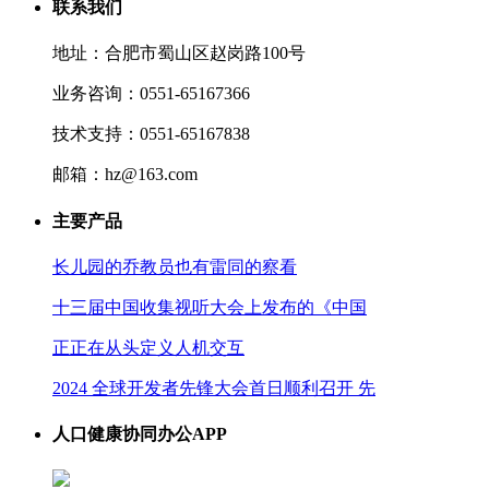
联系我们
地址：合肥市蜀山区赵岗路100号
业务咨询：0551-65167366
技术支持：0551-65167838
邮箱：hz@163.com
主要产品
长儿园的乔教员也有雷同的察看
十三届中国收集视听大会上发布的《中国
正正在从头定义人机交互
2024 全球开发者先锋大会首日顺利召开 先
人口健康协同办公APP