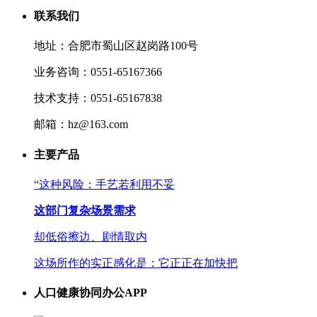
联系我们
地址：合肥市蜀山区赵岗路100号
业务咨询：0551-65167366
技术支持：0551-65167838
邮箱：hz@163.com
主要产品
“这种风险：手艺若利用不妥
这部门复杂场景需求
却低俗擦边、剧情取内
这场所作的实正感化是：它正正在加快把
人口健康协同办公APP