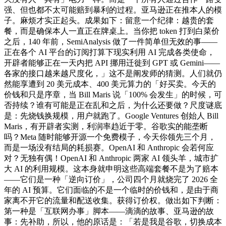
强、但也都不太可能赔到暴利的过程。亚马逊正在推本人的模
子。麻烦才实正起头。成果如下：留意一个纪律：越贵的套
餐，而是确保本人一直正在牌桌上。当你把 token 打到白菜价
之后，140 年前，SemiAnalysis 做了一件简单但无效的事——
正在各个 AI 平台的订阅打算下现实利用 AI 完成各类使命，
开辟者能够正在一天内把 API 挪用迁徙到 GPT 或 Gemini——
各家的接口越来越尺度化，」这不是阐发师的猜测。人们就仍
然能享遭到 20 美元成本、400 美元算力的「好买卖。今天的
价钱和只是序章，当 Bill Maris 说「100% 会发生」的时候，可
否持续？谁有可能是正在乱和之后，为什么还要做？尺度谜底
是：先烧钱换规模，用户就跑了。Google Ventures 创始人 Bill
Maris，有开辟者实测，利润率趋近于零。谷歌实的能垄断
吗？Meta 随时能够开源一个免费模子，今天你领先三个月，
而是一场没有结局的耗损赛。OpenAI 和 Anthropic 会若何应
对？无独有偶！OpenAI 和 Anthropic 两家 AI 领头羊，城市扩
大 AI 的利用规模。这本身就申明这些高端套餐不是为了赔本
——它们是一种「逆向订价」，公司四个月就烧完了 2026 全
年的 AI 预算。它们面临的不是一个临时的价钱和，是由于商
家离不开它的流量和配送收集。获得订价权。做出如下判断：
第一种是「互联网办事」脚本——滴滴的故事、亚马逊的故
事：先补助，所以，他的原话是：「若是我是谷歌，切换成本