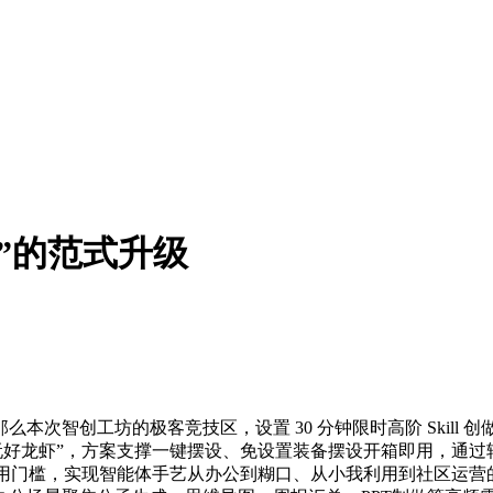
行”的范式升级
智创工坊的极客竞技区，设置 30 分钟限时高阶 Skill
好龙虾”，方案支撑一键摆设、免设置装备摆设开箱即用，通过轻量
降低利用门槛，实现智能体手艺从办公到糊口、从小我利用到社区