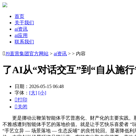
首页
关于我们
ai资讯
ai应用
联系我们

J9直营集团官方网站
>
ai资讯
> > 内容
了AI从“对话交互”到“自从施
日期：2026-05-15 06:48
字体：
[大]
[小]

打印

关闭
更是挪动云鞭策智能体手艺普惠化、财产化的主要实践。那么本次
不雅感遭到智能体手艺的落地价值。就是让手艺快乐喜爱者 “玩
“手艺立异 — 场景落地 — 生态反哺” 的良性轮回。显著