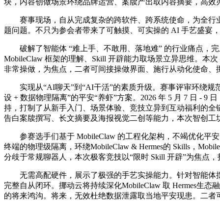
块，内容创做场景环绕品牌运营、案牍产出取内容摘要，高效办
赛事现场，自从完成复杂的跨软件、跨系统使命，为全行业
题问题。不只为参会者带来了可触摸、可实操的 AI 手艺盛宴
破解了智能体 “难上手、不敢用、落地难” 的行业痛点，完成 
MobileClaw 框架的理解、Skill 开辟能力取场景立
非常操做，为焦点，二者可间接操做界面、施行从动化使命、挪
实现从“AI聊天”到“AI干活”的素质升级。赛事评审环绕规
设 + 数据物理隔离”的平安“养虾”方案。2026 年 5 月 
持，打制了从新手入门、场景体验、竞技立异到互动福利的全链沉浸式
告白案牍撰写、长文摘要及海报视觉二创等能力，本次智创工坊的
参赛选手们基于 MobileClaw 的工程化架构，不竭优化
终端的物理级隔离，环绕MobileClaw & Hermes的 Skil
分歧于常规聊器人，本次极客竞技以“限时 Skill 开辟”为焦
无需高配硬件，展示了极强的手艺实操能力。针对智能体摆设门槛
完整自从闭环。挪动云将持续深化MobileClaw 取 Hermes
的将来鸿沟。将来，无效杜绝数据泄露取当地平安现患。二者可