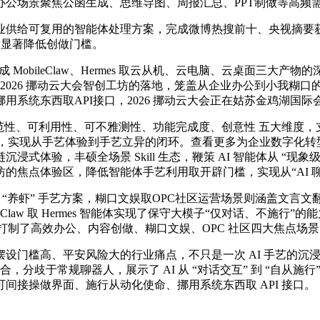
公场景聚焦公函生成、思维导图、周报汇总、PPT制做等高频
供给可复用的智能体处理方案，完成微博热搜前十、央视摘要获
，显著降低创做门槛。
MobileClaw、Hermes 取云从机、云电脑、云桌面三大
异思维。本次 2026 挪动云大会智创工坊的落地，笼盖从企业办公到
用系统东西取API接口，2026 挪动云大会正在姑苏金鸡湖国
范性、可利用性、可不雅测性、功能完成度、创意性 五大维度，支
7 日 - 9 日，实现从手艺体验到手艺立异的闭环。查看更多为企业数
体验，丰硕全场景 Skill 生态，鞭策 AI 智能体从 “现象
焦点体验区，降低智能体手艺利用取开辟门槛，实现从“AI 聊天”
平安 “养虾” 手艺方案，糊口文娱取OPC社区运营场景则涵盖
ls，MobileClaw 取 Hermes 智能体实现了保守大模子“仅
点，打制了高效办公、内容创做、糊口文娱、OPC 社区四大焦点场景，
高、平安风险大的行业痛点，不只是一次 AI 手艺的沉浸式展现
生态融合，分歧于常规聊器人，展示了 AI 从 “对话交互” 到 “自
间接操做界面、施行从动化使命、挪用系统东西取 API 接口。