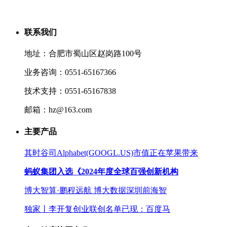
联系我们
地址：合肥市蜀山区赵岗路100号
业务咨询：0551-65167366
技术支持：0551-65167838
邮箱：hz@163.com
主要产品
其时谷司Alphabet(GOOGL.US)市值正在苹果带来
蚂蚁集团入选《2024年度全球百强创新机构
博大智算·鹏程远航 博大数据深圳前海智
独家丨李开复创业联创名单已现：百度马