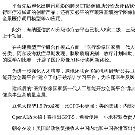
平台先后孵化出腾讯觅影的肺炎CT影像辅助分诊及评估软件
得医疗器械证的创新产品；还有安必平的宫颈液基细胞学图像辅助
全景医疗调用模型等AI应用。
此外，海纳医信的AI分级诊疗云平台已接入8家二级、三级
上千项目。
在构建新型产学研合作模式方面，“医疗影像国家新一代人工
分类、阿尔茨海默症早期发现、脑胶质瘤识别、放疗计划辅助、
的医学AI比赛，开辟了医疗影像AI科研协同新路径。
为进一步强化人才培养，腾讯还联合多家机构启动“公共卫生
能开放创新平台”建立了电子镜培训学习平台，为临床医生及医
建成后的“医疗影像国家新一代人工智能开放创新平台”集成
健康事业高质量发展。
豆包大模型1.5 Pro发布：比GPT-4o更强；美的集团：
OpenAI放大招！将推出GPT-5，免费使用；小米智驾负责人
朝令夕改！美国邮政恢复接收从中国内地和中国香港寄出包裹；华为