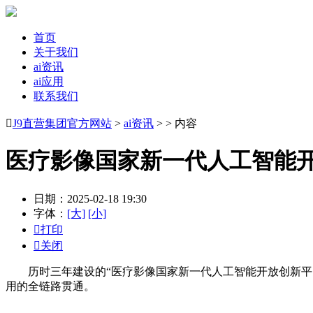
首页
关于我们
ai资讯
ai应用
联系我们

J9直营集团官方网站
>
ai资讯
> > 内容
医疗影像国家新一代人工智能
日期：2025-02-18 19:30
字体：
[大]
[小]

打印

关闭
历时三年建设的“医疗影像国家新一代人工智能开放创新平台”
用的全链路贯通。