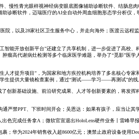
、慢性青光眼样视神经病变眼底图像辅助诊断软件、结肠息肉
诊断软件，迈瑞医疗的AI全自动外周血细胞形态学分析仪，明峰的
医院，以及28家社区卫生服务中心，并走向海外；医渡云远程监
智能开放创新平台”还建立了共享机制，进一步促进了高校、科研
肿瘤高代谢病灶检测等多个临床医学难题，举办了“觅影”医学人
人才提升项目”，为国家和地方疾控机构培养了多名核心专家和
学生提供大量镜检查案例，通过“测试——学习——再测试”的
了创新基础设施、前沿研究成果、人才等创新要素的，将发挥
内部沟通严禁PPT、下班时间开会；吴恩达：如果有孩子，应当让
出色完成任务拿A；微软官宣退出HoloLens硬件业务丨雷峰早
2024年销售收入超8600亿元；澳禁止政府设备使用Deep