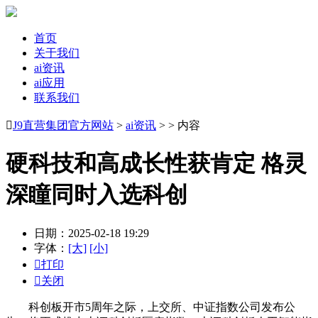
首页
关于我们
ai资讯
ai应用
联系我们

J9直营集团官方网站
>
ai资讯
> > 内容
硬科技和高成长性获肯定 格灵
深瞳同时入选科创
日期：2025-02-18 19:29
字体：
[大]
[小]

打印

关闭
科创板开市5周年之际，上交所、中证指数公司发布公