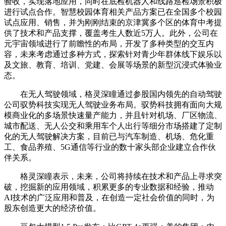
验收，实现落地应用，同时在底检机器人和线路巡检场景积极
进行试点合作。智慧校园体育相关产品方案已在全国多个校园
试点应用、销售，并为刚刚结束的京津冀多个区的体育中考提
供了技术和产品支撑，覆盖考生人数近5万人。此外，公司在
元宇宙领域进行了前瞻性的布局，开发了多种类型的交互内
容，未来考虑通过多种方式，探索针对青少年群体线下娱乐以
及文旅、教育、培训、党建、会展等场景的新型沉浸式体验业
态。
在无人驾驶领域，格灵深瞳通过参股国内领先的自动驾驶
公司驭势科技实现无人驾驶业务布局。驭势科技拥有面向大规
模商业化的多场景快速量产能力，并且针对机场、厂区物流、
城市配送、无人公交和乘用车个人出行等细分市场搭建了定制
化的无人驾驶解决方案，目前已与汽车制造、机场、危化重
工、食品养殖、5G通信等行业的数十家头部企业建立合作伙
伴关系。
格灵深瞳表示，未来，公司将持续在技术和产品上寻求突
破，挖掘新的应用领域，积累更多的专业数据和经验，推动
AI技术的广泛应用和普及，在创造一定社会价值的同时，为
股东创造更大的经济价值。