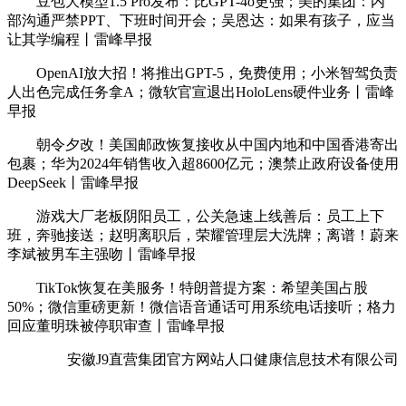
豆包大模型1.5 Pro发布：比GPT-4o更强；美的集团：内
部沟通严禁PPT、下班时间开会；吴恩达：如果有孩子，应当
让其学编程丨雷峰早报
OpenAI放大招！将推出GPT-5，免费使用；小米智驾负责
人出色完成任务拿A；微软官宣退出HoloLens硬件业务丨雷峰
早报
朝令夕改！美国邮政恢复接收从中国内地和中国香港寄出
包裹；华为2024年销售收入超8600亿元；澳禁止政府设备使用
DeepSeek丨雷峰早报
游戏大厂老板阴阳员工，公关急速上线善后：员工上下
班，奔驰接送；赵明离职后，荣耀管理层大洗牌；离谱！蔚来
李斌被男车主强吻丨雷峰早报
TikTok恢复在美服务！特朗普提方案：希望美国占股
50%；微信重磅更新！微信语音通话可用系统电话接听；格力
回应董明珠被停职审查丨雷峰早报
安徽J9直营集团官方网站人口健康信息技术有限公司