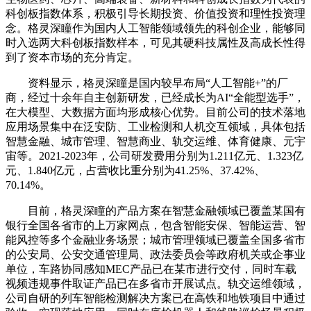
科创板指数体系，积极引导长期投资、价值投资和理性投资理
念。格灵深瞳作为国内人工智能领域领先的科创企业，能够同
时入选两大科创板指数样本，可见其硬科技属性及高成长性得
到了资本市场的充分肯定。
资料显示，格灵深瞳是国内较早布局“人工智能+”的厂
商，经过十余年自主创新研发，已经成长为AI“全能型选手”，
在大模型、大数据方面均形成核心优势。目前公司的技术落地
应用场景集中在泛安防、工业检测和人机交互领域，具体包括
智慧金融、城市管理、智慧商业、轨交运维、体育健康、元宇
宙等。2021-2023年，公司研发费用分别为1.211亿元、1.323亿
元、1.840亿元，占营收比重分别为41.25%、37.42%、
70.14%。
目前，格灵深瞳的产品方案在智慧金融领域已覆盖某国有
银行全国各省市的上万家网点，包含智能安保、智能运营、智
能风控等多个金融业务场景；城市管理领域已覆盖全国多省市
的公安局、公安交通管理局、政法委员会等政府机关或企事业
单位，车路协同感知MEC产品已在某市进行交付，同时车载
视频违规事件取证产品已在多省市开展试点。轨交运维领域，
公司自研的列车智能检测解决方案已在高铁和地铁项目中通过