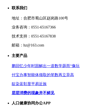
联系我们
地址：合肥市蜀山区赵岗路100号
业务咨询：0551-65167366
技术支持：0551-65167838
邮箱：hz@163.com
主要产品
鹏回忆少年时因解出一道数学题而“像玩
付宝办事智能体领取的笔数再立异高
靛染蓝彰显平易近族
层层消费的现象并不鲜见
人口健康协同办公APP