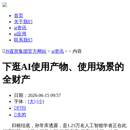
首页
关于我们
ai资讯
ai应用
联系我们

J9直营集团官方网站
>
ai资讯
> > 内容
下逛AI使用产物、使用场景的
全财产
日期：2026-06-15 09:57
字体：
[大]
[小]

打印

关闭
归根结底，孙常库透露，是1.23万名人工智能学者正在此