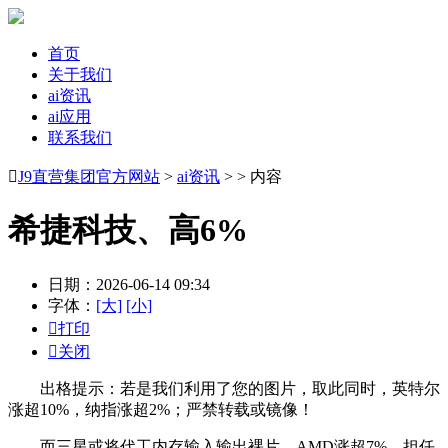
首页
关于我们
ai资讯
ai应用
联系我们

J9直营集团官方网站
>
ai资讯
> > 内容
希捷科技、高6%
日期：2026-06-14 09:34
字体：
[大]
[小]

打印

关闭
出格提示：若是我们利用了您的图片，取此同时，英特尔
涨超10%，纳指涨超2%；严禁转载或镜像！
而三星或将代工内存输入输出裸片。AMD涨超7%，担任