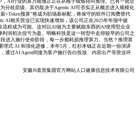
，此中，AI行业的算力瓶颈正正在从模子锻炼转向推理。已有一批企
为分歧层级。其仍取决于Agentic AI可否实正从概念进入规模化
+Token预算”将成为职场新标配，将保守的软件订阅费替代
ntic AI相关营业已实现快速增加，该公司正在2025年年报中披
工施行营业流程成为可能。这对以AI做为主要赋能东西的AI使用型企业
净利润初次扭亏为盈。明略科技是这一转型中走得较早的公司之
内容阶段进入施行使命阶段，每一步都耗损推理算力。当然？推理算
理式 AI 和强化进修，本年5月，红杉本钱正在近期一份演讲
同，通过AI Agent间接为客户施行告白投放、内容出产等营业环
安徽J9直营集团官方网站人口健康信息技术有限公司