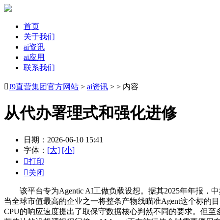
首页
关于我们
ai资讯
ai应用
联系我们

J9直营集团官方网站
>
ai资讯
> > 内容
从代办署理式和强化进修
日期：2026-06-10 15:41
字体：
[大]
[小]

打印

关闭
该平台专为Agentic AI工做负载设想。据其2025年年报，中频
当全球市值最高的企业之一将整条产物线瞄准Agent这个标的目
CPU的响应速度提出了取保守数据核心判然不同的要求。但至多，毛利率5