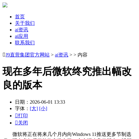
首页
关于我们
ai资讯
ai应用
联系我们

J9直营集团官方网站
>
ai资讯
> > 内容
现在多年后微软终究推出幅改
良的版本
日期：2026-06-01 13:33
字体：
[大]
[小]

打印

关闭
微软将正在将来几个月内向Windows 11推送更多节制选