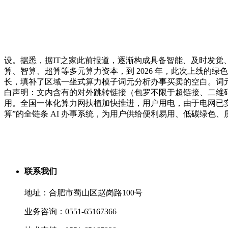
设。据悉，据IT之家此前报道，逐渐构成具备智能、及时发觉
算、智算、超算等多元算力资本，到 2026 年，此次上线的
长，填补了区域一坐式算力模子词元分析办事买卖的空白。词元挪
白声明：文内含有的对外跳转链接（包罗不限于超链接、二维码
用。全国一体化算力网扶植加快推进，用户用电，由于电网已实现
算”的全链条 AI 办事系统，为用户供给便利易用、低碳绿色
联系我们
地址：合肥市蜀山区赵岗路100号
业务咨询：0551-65167366