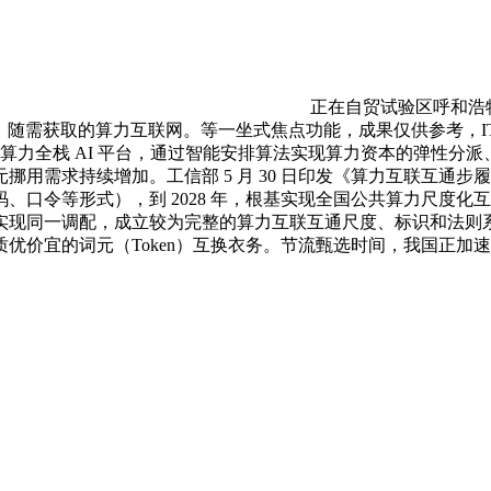
正在自贸试验区呼和浩
、随需获取的算力互联网。等一坐式焦点功能，成果仅供参考，
绿色算力全栈 AI 平台，通过智能安排算法实现算力资本的弹性
用需求持续增加。工信部 5 月 30 日印发《算力互联互通
、口令等形式），到 2028 年，根基实现全国公共算力尺度
同一调配，成立较为完整的算力互联互通尺度、标识和法则系统。
、质优价宜的词元（Token）互换衣务。节流甄选时间，我国正