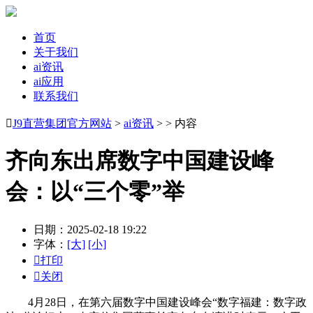
首页
关于我们
ai资讯
ai应用
联系我们

J9直营集团官方网站
>
ai资讯
> > 内容
齐向东出席数字中国建设峰
会：以“三个零”举
日期：2025-02-18 19:22
字体：
[大]
[小]

打印

关闭
4月28日，在第六届数字中国建设峰会“数字福建：数字政