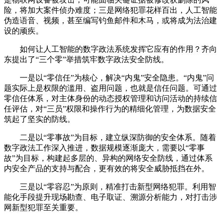
险，将加大案件侦办难度；三是网络犯罪花样百出，人工智能
伪造语音、视频，甚至编写钓鱼邮件和木马，或将成为法治建
设的顽疾。
如何让人工智能的数字政法系统发挥它应有的作用？齐向
东提出了“三个零”举措筑牢数字政法安全防线。
一是以“零信任”为核心，解决“内鬼”安全隐患。“内鬼”问
题实际上是权限的滥用、盗用问题，也就是信任问题。可通过
零信任体系，对主体身份的动态授权管理和访问活动的持续信
任评估，对“三员”权限和操作行为的精细化管理，为数据安全
筑起了坚实的防线。
二是以“零事故”为目标，建立纵深防御的安全体系。随着
数字政法工作深入推进，数据规模逐渐庞大，需要以“零事
故”为目标，构建起多层的、异构的网络安全防线，通过体系
内安全产品的支持与配合，更有效的将安全威胁抵挡在外。
三是以“零容忍”为原则，精准打击新型网络犯罪。利用智
能化手段提升现场勘查、电子取证、溯源分析能力，对打击涉
网新型犯罪至关重要。