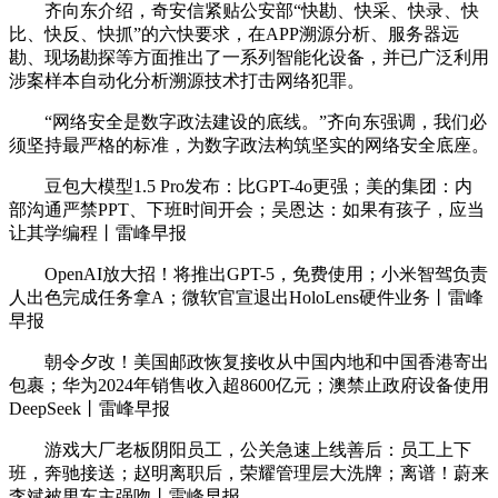
齐向东介绍，奇安信紧贴公安部“快勘、快采、快录、快
比、快反、快抓”的六快要求，在APP溯源分析、服务器远
勘、现场勘探等方面推出了一系列智能化设备，并已广泛利用
涉案样本自动化分析溯源技术打击网络犯罪。
“网络安全是数字政法建设的底线。”齐向东强调，我们必
须坚持最严格的标准，为数字政法构筑坚实的网络安全底座。
豆包大模型1.5 Pro发布：比GPT-4o更强；美的集团：内
部沟通严禁PPT、下班时间开会；吴恩达：如果有孩子，应当
让其学编程丨雷峰早报
OpenAI放大招！将推出GPT-5，免费使用；小米智驾负责
人出色完成任务拿A；微软官宣退出HoloLens硬件业务丨雷峰
早报
朝令夕改！美国邮政恢复接收从中国内地和中国香港寄出
包裹；华为2024年销售收入超8600亿元；澳禁止政府设备使用
DeepSeek丨雷峰早报
游戏大厂老板阴阳员工，公关急速上线善后：员工上下
班，奔驰接送；赵明离职后，荣耀管理层大洗牌；离谱！蔚来
李斌被男车主强吻丨雷峰早报