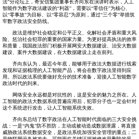
法”分论坛上，奇安信集团董事长齐向东在演讲时表示，人工
智能作为数字政法建设的“利器”，需要以“零信任”为核心、
以“零事故”为目标、以“零容忍”为原则，通过“三个零”举措筑
牢数字政法安全防线。
政法是维护社会稳定和公平正义、化解社会矛盾和重大风
险、惩治社会犯罪的重要的国家力量。为更好提高执法的效率
和质量，我国政法部门积极开展网安大数据建设、治安大数据
建设、案件大数据建设，在大数据建设上走在前列。
齐向东认为，最迟今年底，能够用于政法大数据进行线索
发现和证据梳理的人工智能产品，将会在数字政法里得到应
用。所以政法系统要做好充分的技术准备，迎接人工智能数字
政法时代的到来。
网络安全永远都是对抗性的，这是安全的魅力之所在。人
工智能的政法大数据系统普遍应用后，犯罪分子也一定会针对
这个系统进行攻击，让人工智能系统失效。
齐向东总结了数字政法在人工智能时代面临的三大安全挑
战：一是“内鬼”防不胜防，主动或被动造成数据泄露，将直接
威胁政法系统数据安全，是政法系统加强安全管理的重点；二
是物联网设备被攻击，可能面临关键证据被修改获删除的风